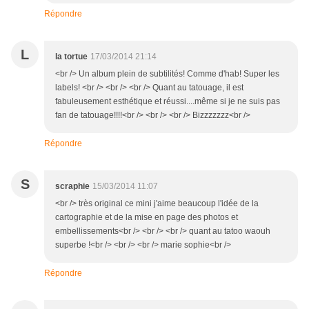
Répondre
L
la tortue
17/03/2014 21:14
<br /> Un album plein de subtilités! Comme d'hab! Super les
labels! <br /> <br /> <br /> Quant au tatouage, il est
fabuleusement esthétique et réussi....même si je ne suis pas
fan de tatouage!!!!<br /> <br /> <br /> Bizzzzzzz<br />
Répondre
S
scraphie
15/03/2014 11:07
<br /> très original ce mini j'aime beaucoup l'idée de la
cartographie et de la mise en page des photos et
embellissements<br /> <br /> <br /> quant au tatoo waouh
superbe !<br /> <br /> <br /> marie sophie<br />
Répondre