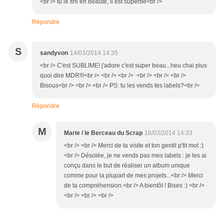
<br /> tu le fini en beauté, il est superbe<br />
Répondre
S
sandyvon
14/03/2014 14:35
<br /> C'est SUBLIME! j'adore c'est super beau...heu chai plus
quoi dire MDR!!!<br /> <br /> <br /> <br /> <br /> <br />
Bisous<br /> <br /> <br /> PS: tu les vends tes labels?<br />
Répondre
M
Marie / le Berceau du Scrap
16/03/2014 14:33
<br /> <br /> Merci de ta visite et ton gentil p'tit mot :)
<br /> Désolée, je ne vends pas mes labels : je les ai
conçu dans le but de réaliser un album unique
comme pour la plupart de mes projets...<br /> Merci
de ta compréhension.<br /> A bientôt ! Bises :) <br />
<br /> <br /> <br />