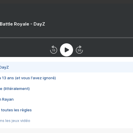
 Battle Royale - DayZ
 DayZ
 a 13 ans (et vous l'avez ignoré)
e (littéralement)
im Rayan
 toutes les règles
s les jeux vidéo
us choquant de Rockstar ? - Le scandale BULLY