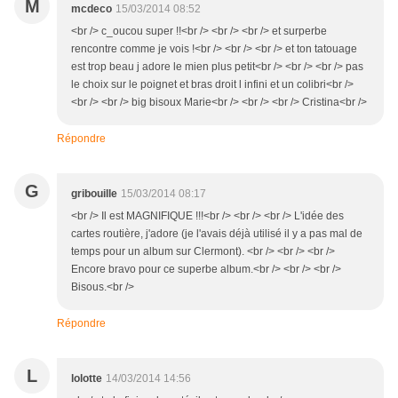
M
mcdeco
15/03/2014 08:52
<br /> c_oucou super !!<br /> <br /> <br /> et surperbe
rencontre comme je vois !<br /> <br /> <br /> et ton tatouage
est trop beau j adore le mien plus petit<br /> <br /> <br /> pas
le choix sur le poignet et bras droit l infini et un colibri<br />
<br /> <br /> big bisoux Marie<br /> <br /> <br /> Cristina<br />
Répondre
G
gribouille
15/03/2014 08:17
<br /> Il est MAGNIFIQUE !!!<br /> <br /> <br /> L'idée des
cartes routière, j'adore (je l'avais déjà utilisé il y a pas mal de
temps pour un album sur Clermont). <br /> <br /> <br />
Encore bravo pour ce superbe album.<br /> <br /> <br />
Bisous.<br />
Répondre
L
lolotte
14/03/2014 14:56