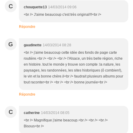
C
chouquette13
14/03/2014 09:06
<br /> J'aime beaucoup c'est très original!!!<br />
Répondre
G
gaudinette
14/03/2014 08:28
<br /> j'aime beaucoup cette idée des fonds de page carte
routière.<br /> <br /> <br /> l'Alsace, un très belle région, riche
en histoire. tout le monde y trouve son compte :la nature, les
paysages, les randonnées, les sites historiques (ô combien!),
le vin et la bonne chère.il<br /> faudrait plusieurs albums pour
tout raconter<br /> <br /> <br /> bonne journée<br />
Répondre
C
catherine
14/03/2014 08:05
<br /> Magnifique j'aime beacoup.<br /> <br /> <br />
Bisous<br />