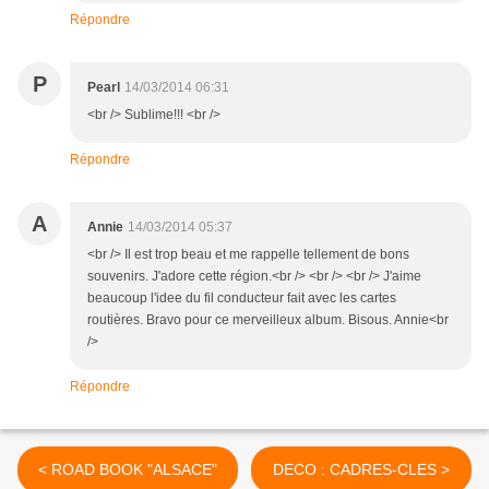
Répondre
P
Pearl
14/03/2014 06:31
<br /> Sublime!!! <br />
Répondre
A
Annie
14/03/2014 05:37
<br /> Il est trop beau et me rappelle tellement de bons
souvenirs. J'adore cette région.<br /> <br /> <br /> J'aime
beaucoup l'idee du fil conducteur fait avec les cartes
routières. Bravo pour ce merveilleux album. Bisous. Annie<br
/>
Répondre
< ROAD BOOK "ALSACE"
DECO : CADRES-CLES >