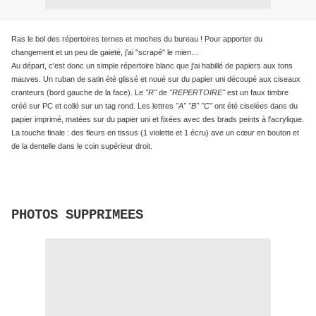
Ras le bol des répertoires ternes et moches du bureau ! Pour apporter du
changement et un peu de gaieté, j'ai "scrapé" le mien…
Au départ, c'est donc un simple répertoire blanc que j'ai habillé de papiers aux tons
mauves. Un ruban de satin été glissé et noué sur du papier uni découpé aux ciseaux
cranteurs (bord gauche de la face). Le
"R"
de
"REPERTOIRE"
est un faux timbre
créé sur PC et collé sur un tag rond. Les lettres
"A" "B" "C"
ont été ciselées dans du
papier imprimé, matées sur du papier uni et fixées avec des brads peints à l'acrylique.
La touche finale : des fleurs en tissus (1 violette et 1 écru) ave un cœur en bouton et
de la dentelle dans le coin supérieur droit.
PHOTOS SUPPRIMEES