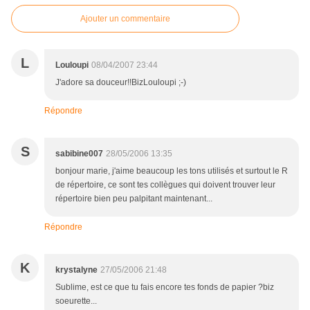
Ajouter un commentaire
L
Louloupi
08/04/2007 23:44
J'adore sa douceur!!BizLouloupi ;-)
Répondre
S
sabibine007
28/05/2006 13:35
bonjour marie, j'aime beaucoup les tons utilisés et surtout le R
de répertoire, ce sont tes collègues qui doivent trouver leur
répertoire bien peu palpitant maintenant...
Répondre
K
krystalyne
27/05/2006 21:48
Sublime, est ce que tu fais encore tes fonds de papier ?biz
soeurette...