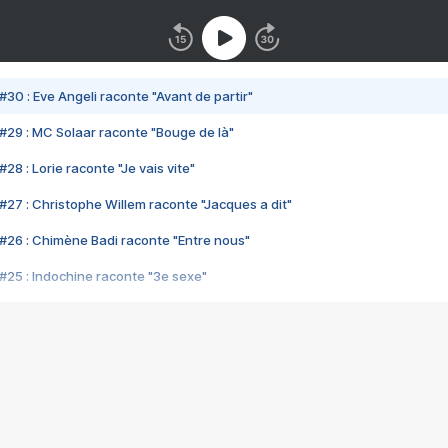
#30 : Eve Angeli raconte "Avant de partir"
#29 : MC Solaar raconte "Bouge de là"
28 : Lorie raconte "Je vais vite"
#27 : Christophe Willem raconte "Jacques a dit"
#26 : Chimène Badi raconte "Entre nous"
#25 : Indochine raconte "3e sexe"
#24 : Zaho raconte "C'est chelou"
#23 : Patrick Bruel raconte "Au café des délices"
#22 : Kyo raconte "Le chemin"
#21 : Nolwenn Leroy raconte "Cassé"