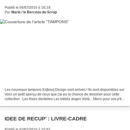
Publié le 06/07/2010 à 16:18
Par
Marie / le Berceau du Scrap
Les nouveaux tampons Es[kiss] Design sont arrivés ! Ils sont disponibles sur
Voici un petit aperçu de ceux que j'ai eu la chance de dessiner pour cette
collection : Les frises dentelles Les bébés anges Voilà... Merci pour vos p'tits
mots ! A bientôt...
IDEE DE RECUP' : LIVRE-CADRE
Publié le 03/07/2010 à 15:07