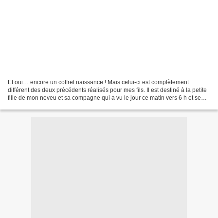
Et oui… encore un coffret naissance ! Mais celui-ci est complètement
différent des deux précédents réalisés pour mes fils. Il est destiné à la petite
fille de mon neveu et sa compagne qui a vu le jour ce matin vers 6 h et se
prénomme Mylie. Pour ce coffret,...